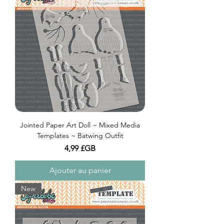
Jointed Paper Art Doll ~ Mixed Media
Templates ~ Batwing Outfit
Prix
4,99 £GB
Ajouter au panier
New