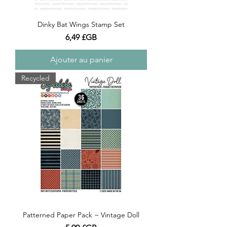
Dinky Bat Wings Stamp Set
Prix
6,49 £GB
Ajouter au panier
Recycled
Patterned Paper Pack ~ Vintage Doll