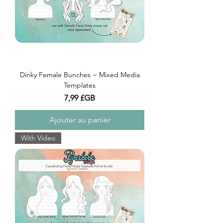
Dinky Female Bunches ~ Mixed Media
Templates
Prix
7,99 £GB
Ajouter au panier
With Video