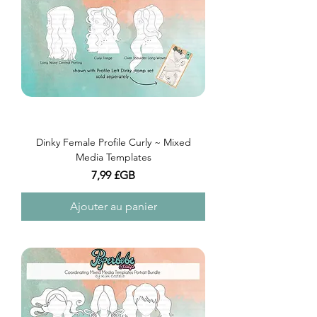
Dinky Female Profile Curly ~ Mixed
Media Templates
Prix
7,99 £GB
Ajouter au panier