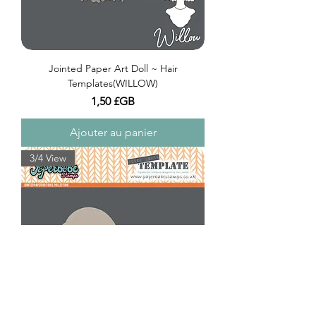
Jointed Paper Art Doll ~ Hair
Templates(WILLOW)
Prix
1,50 £GB
Ajouter au panier
3/4 View