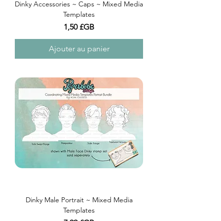
Dinky Accessories ~ Caps ~ Mixed Media
Templates
Prix
1,50 £GB
Ajouter au panier
Dinky Male Portrait ~ Mixed Media
Templates