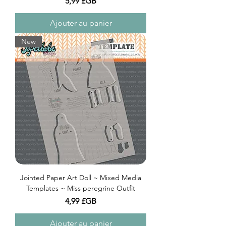
Prix
5,99 £GB
Ajouter au panier
New
Jointed Paper Art Doll ~ Mixed Media
Templates ~ Miss peregrine Outfit
Prix
4,99 £GB
Ajouter au panier