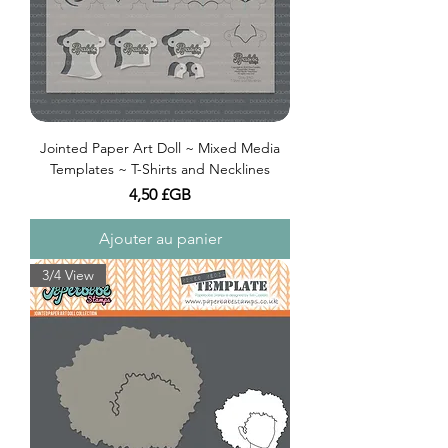
Jointed Paper Art Doll ~ Mixed Media
Templates ~ T-Shirts and Necklines
Prix
4,50 £GB
Ajouter au panier
3/4 View