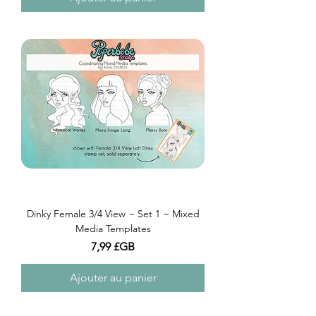
Dinky Female 3/4 View ~ Set 1 ~ Mixed
Media Templates
Prix
7,99 £GB
Ajouter au panier