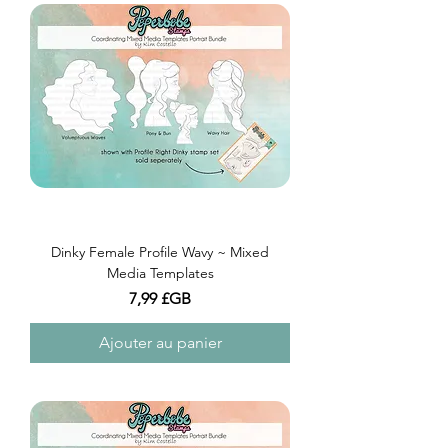
Dinky Female Profile Wavy ~ Mixed
Media Templates
Prix
7,99 £GB
Ajouter au panier