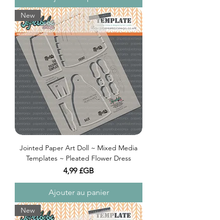
New
Jointed Paper Art Doll ~ Mixed Media
Templates ~ Pleated Flower Dress
Prix
4,99 £GB
Ajouter au panier
New